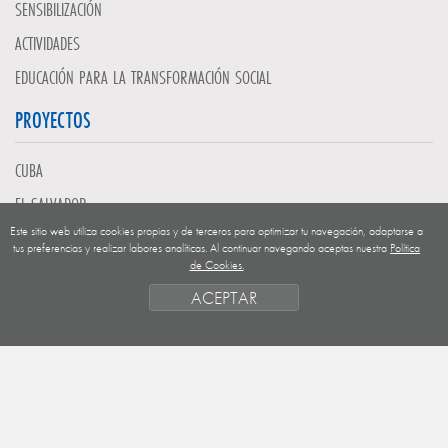
SENSIBILIZACIÓN
ACTIVIDADES
EDUCACIÓN PARA LA TRANSFORMACIÓN SOCIAL
PROYECTOS
CUBA
EL SALVADOR
Este sitio web utiliza cookies propias y de terceros para optimizar tu navegación, adaptarse a
GUATEMALA
tus preferencias y realizar labores analíticas. Al continuar navegando aceptas nuestra
Política
de Cookies.
NICARAGUA
ACEPTAR
SAHARA OCCIDENTAL
EUROPA
HONDURAS
ESTADO DE FINANCIACION
FORMAS DE GESTIÓN Y CRITERIOS