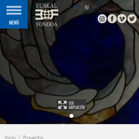
ES
/
EU
Instagram
Facebook
Vimeo
Twitte
MENÚ
Inicio
Proyectos