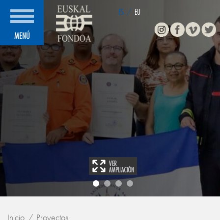
ES
/
EU
Instagram
Facebook
Vimeo
Twitte
MENÚ
Inicio
Proyectos