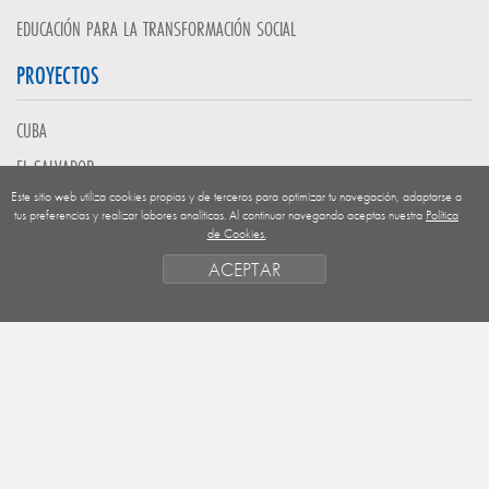
EDUCACIÓN PARA LA TRANSFORMACIÓN SOCIAL
PROYECTOS
CUBA
EL SALVADOR
Este sitio web utiliza cookies propias y de terceros para optimizar tu navegación, adaptarse a
GUATEMALA
tus preferencias y realizar labores analíticas. Al continuar navegando aceptas nuestra
Política
de Cookies.
NICARAGUA
ACEPTAR
SAHARA OCCIDENTAL
EUROPA
HONDURAS
ESTADO DE FINANCIACION
FORMAS DE GESTIÓN Y CRITERIOS
PRIORIDADES GEOGRÁFICAS