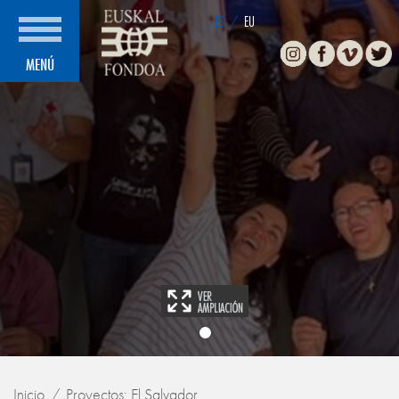
ES
/
EU
Instagram
Facebook
Vimeo
Twitte
MENÚ
Inicio
Proyectos: El Salvador