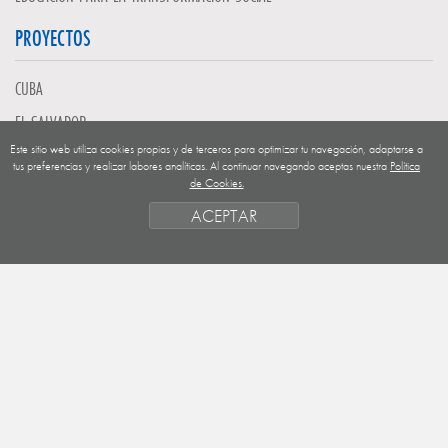
PROYECTOS
CUBA
EL SALVADOR
Este sitio web utiliza cookies propias y de terceros para optimizar tu navegación, adaptarse a
GUATEMALA
tus preferencias y realizar labores analíticas. Al continuar navegando aceptas nuestra
Política
de Cookies.
NICARAGUA
ACEPTAR
SAHARA OCCIDENTAL
EUROPA
HONDURAS
ESTADO DE FINANCIACION
FORMAS DE GESTIÓN Y CRITERIOS
PRIORIDADES GEOGRÁFICAS