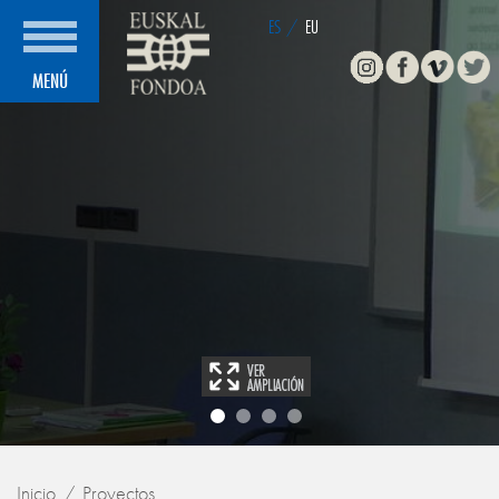
ES
/
EU
Instagram
Facebook
Vimeo
Twitte
MENÚ
Inicio
Proyectos