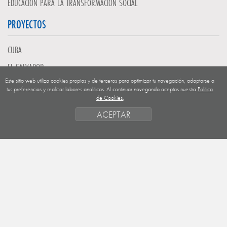
EDUCACIÓN PARA LA TRANSFORMACIÓN SOCIAL
PROYECTOS
CUBA
EL SALVADOR
Este sitio web utiliza cookies propias y de terceros para optimizar tu navegación, adaptarse a
GUATEMALA
tus preferencias y realizar labores analíticas. Al continuar navegando aceptas nuestra
Política
de Cookies.
NICARAGUA
ACEPTAR
SAHARA OCCIDENTAL
EUROPA
HONDURAS
ESTADO DE FINANCIACION
FORMAS DE GESTIÓN Y CRITERIOS
PRIORIDADES GEOGRÁFICAS