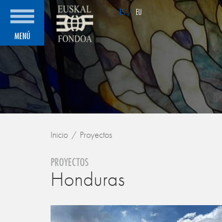
ES
/
EU
MENÚ
Inicio
Proyectos
PROYECTOS
Honduras