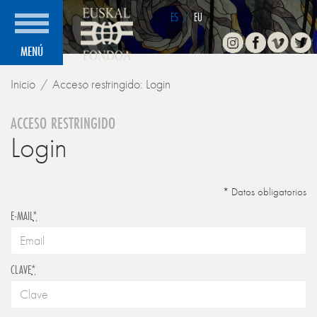
ES
/
EU
Instagram
Facebook
Vimeo
Twitte
MENÚ
Inicio
Acceso restringido: Login
ACCESO RESTRINGIDO
Login
* Datos obligatorios
E-MAIL
*
CLAVE
*