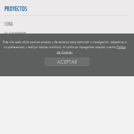
PROYECTOS
CUBA
EL SALVADOR
Este sitio web utiliza cookies propias y de terceros para optimizar tu navegación, adaptarse a
GUATEMALA
tus preferencias y realizar labores analíticas. Al continuar navegando aceptas nuestra
Política
de Cookies.
NICARAGUA
ACEPTAR
SAHARA OCCIDENTAL
EUROPA
HONDURAS
ESTADO DE FINANCIACION
FORMAS DE GESTIÓN Y CRITERIOS
PRIORIDADES GEOGRÁFICAS
SAHARA