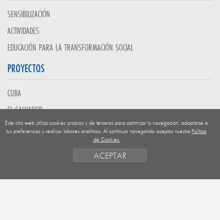
SENSIBILIZACIÓN
ACTIVIDADES
EDUCACIÓN PARA LA TRANSFORMACIÓN SOCIAL
PROYECTOS
CUBA
EL SALVADOR
Este sitio web utiliza cookies propias y de terceros para optimizar tu navegación, adaptarse a
GUATEMALA
tus preferencias y realizar labores analíticas. Al continuar navegando aceptas nuestra
Política
de Cookies.
NICARAGUA
ACEPTAR
SAHARA OCCIDENTAL
EUROPA
HONDURAS
ESTADO DE FINANCIACION