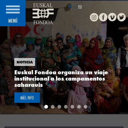
ES
/
EU
Instagram
Facebook
Vimeo
Twitte
MENÚ
NOTICIA
Euskal Fondoa organiza un viaje
institucional a los campamentos
saharauis
MÁS INFO