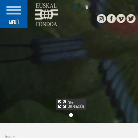
ES
/
EU
Instagram
Facebook
Vimeo
Twitte
MENÚ
Inicio