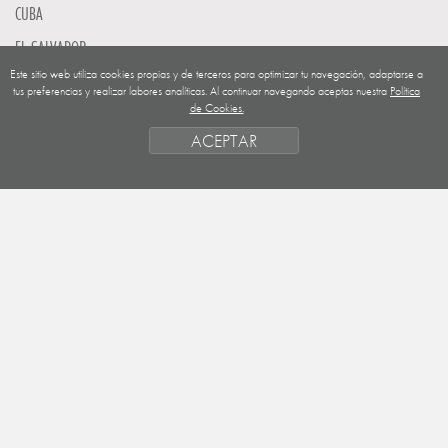
CUBA
EL SALVADOR
Este sitio web utiliza cookies propias y de terceros para optimizar tu navegación, adaptarse a
GUATEMALA
tus preferencias y realizar labores analíticas. Al continuar navegando aceptas nuestra
Política
de Cookies.
NICARAGUA
ACEPTAR
SAHARA OCCIDENTAL
EUROPA
HONDURAS
ESTADO DE FINANCIACION
FORMAS DE GESTIÓN Y CRITERIOS
PRIORIDADES GEOGRÁFICAS
SAHARA
OBJETIVOS