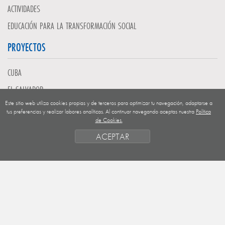
ACTIVIDADES
EDUCACIÓN PARA LA TRANSFORMACIÓN SOCIAL
PROYECTOS
CUBA
EL SALVADOR
Este sitio web utiliza cookies propias y de terceros para optimizar tu navegación, adaptarse a
GUATEMALA
tus preferencias y realizar labores analíticas. Al continuar navegando aceptas nuestra
Política
de Cookies.
NICARAGUA
ACEPTAR
SAHARA OCCIDENTAL
EUROPA
HONDURAS
ESTADO DE FINANCIACION
FORMAS DE GESTIÓN Y CRITERIOS