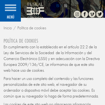
ES
/
EU
Instagram
Facebook
Vimeo
Twitte
MENÚ
Inicio
Política de cookies
POLÍTICA DE COOKIES
En cumplimiento con lo establecido en el artículo 22.2 de la
Ley de Servicios de la Sociedad de la Información y del
Comercio Electrónico (LSSI) y en adecuación con la Directiva
Europea 2009/136/CE, Le informamos de que este sitio
web hace uso de cookies.
Para hacer un uso completo del contenido y las funciones
personalizadas de este sitio web, el navegador de su
ordenador o dispositivo móvil debe aceptar las cookies. Es
común que su navegador lo haga de forma predeterminada.
Las cookies de este sitio web no almacenan información