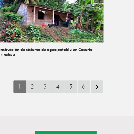
nstrucción de sistema de agua potable en Caserío
esincheu
1
2
3
4
5
6