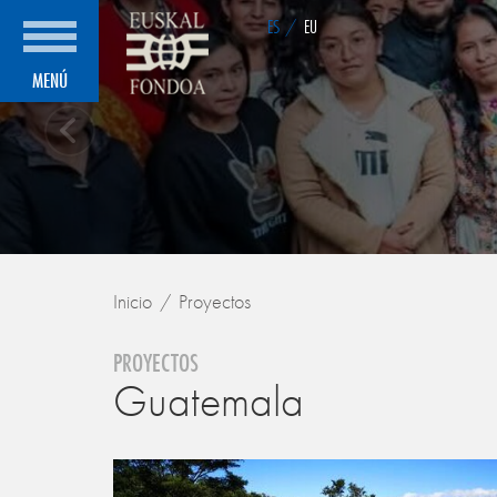
ES
/
EU
MENÚ
Inicio
Proyectos
PROYECTOS
Guatemala