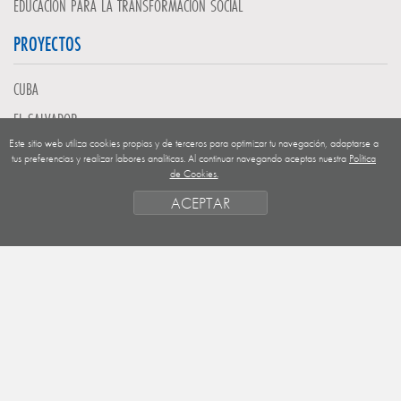
EDUCACIÓN PARA LA TRANSFORMACIÓN SOCIAL
PROYECTOS
CUBA
EL SALVADOR
Este sitio web utiliza cookies propias y de terceros para optimizar tu navegación, adaptarse a
GUATEMALA
tus preferencias y realizar labores analíticas. Al continuar navegando aceptas nuestra
Política
de Cookies.
NICARAGUA
ACEPTAR
SAHARA OCCIDENTAL
EUROPA
HONDURAS
ESTADO DE FINANCIACION
FORMAS DE GESTIÓN Y CRITERIOS
PRIORIDADES GEOGRÁFICAS