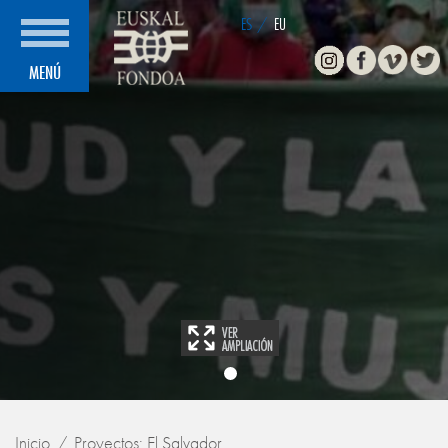
ES
/
EU
Instagram
Facebook
Vimeo
Twitte
MENÚ
Inicio
Proyectos: El Salvador