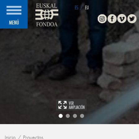
ES
/
EU
Instagram
Facebook
Vimeo
Twitte
MENÚ
Inicio
Proyectos