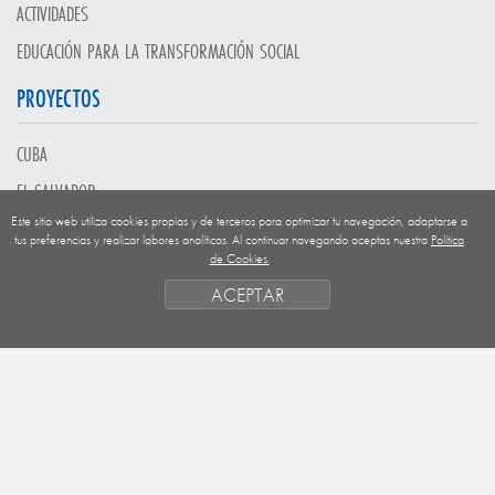
ACTIVIDADES
EDUCACIÓN PARA LA TRANSFORMACIÓN SOCIAL
PROYECTOS
CUBA
EL SALVADOR
Este sitio web utiliza cookies propias y de terceros para optimizar tu navegación, adaptarse a
GUATEMALA
tus preferencias y realizar labores analíticas. Al continuar navegando aceptas nuestra
Política
de Cookies.
NICARAGUA
ACEPTAR
SAHARA OCCIDENTAL
EUROPA
HONDURAS
ESTADO DE FINANCIACION
FORMAS DE GESTIÓN Y CRITERIOS
PRIORIDADES GEOGRÁFICAS