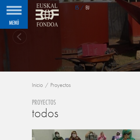
ES
/
EU
MENÚ
Inicio
Proyectos
PROYECTOS
todos