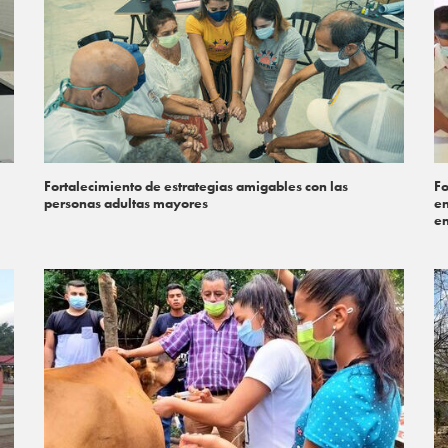
Fortalecimiento de estrategias amigables con las
Fo
personas adultas mayores
en
en