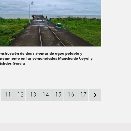
nstrucción de dos sistemas de agua potable y
neamiento en las comunidades Mancha de Coyol y
ístides García
11
12
13
14
15
16
17