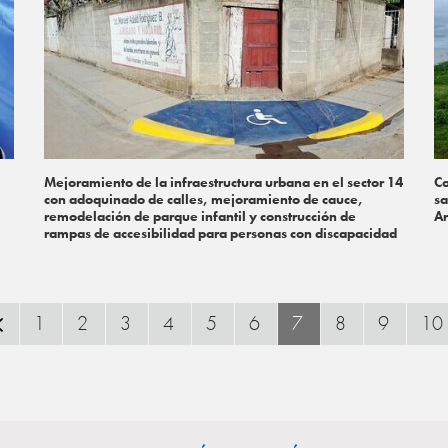
Mejoramiento de la infraestructura urbana en el sector 14
Co
con adoquinado de calles, mejoramiento de cauce,
sa
remodelación de parque infantil y construcción de
Ar
rampas de accesibilidad para personas con discapacidad
1
2
3
4
5
6
7
8
9
10