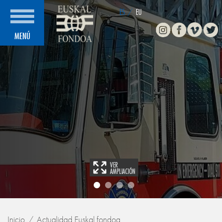
ES
/
EU
Instagram
Facebook
Vimeo
Twitte
MENÚ
Inicio
Actualidad Euskal fondoa