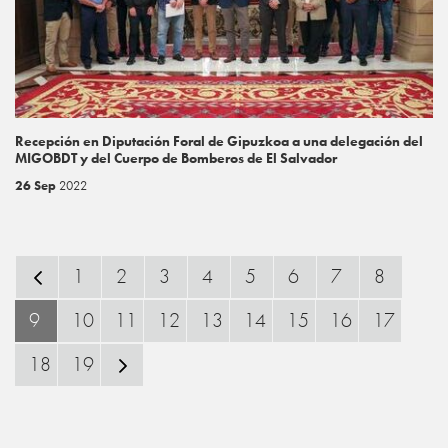
Recepción en Diputación Foral de Gipuzkoa a una delegación del
MIGOBDT y del Cuerpo de Bomberos de El Salvador
26 Sep
2022
1
2
3
4
5
6
7
8
9
10
11
12
13
14
15
16
17
18
19