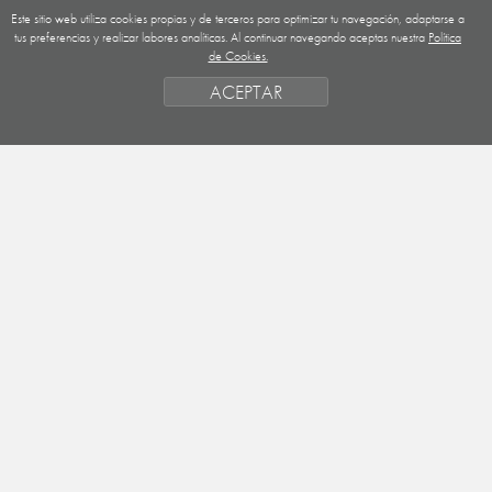
Este sitio web utiliza cookies propias y de terceros para optimizar tu navegación, adaptarse a
GUATEMALA
tus preferencias y realizar labores analíticas. Al continuar navegando aceptas nuestra
Política
de Cookies.
NICARAGUA
ACEPTAR
SAHARA OCCIDENTAL
EUROPA
HONDURAS
ESTADO DE FINANCIACION
FORMAS DE GESTIÓN Y CRITERIOS
PRIORIDADES GEOGRÁFICAS
SAHARA
OBJETIVOS
ACTIVIDADES
ENTIDADES