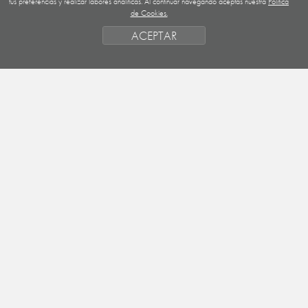
tus preferencias y realizar labores analíticas. Al continuar navegando aceptas nuestra
Política
de Cookies.
NICARAGUA
ACEPTAR
SAHARA OCCIDENTAL
EUROPA
HONDURAS
ESTADO DE FINANCIACION
FORMAS DE GESTIÓN Y CRITERIOS
PRIORIDADES GEOGRÁFICAS
SAHARA
OBJETIVOS
ACTIVIDADES
ENTIDADES
NOTICIAS