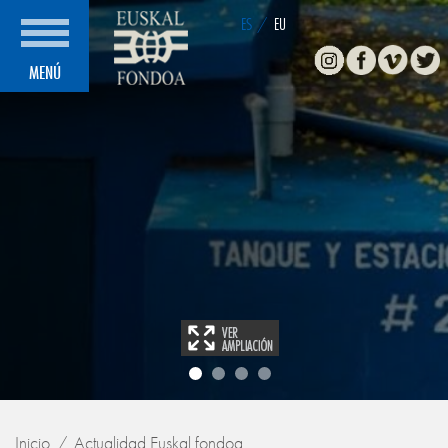
ES
/
EU
Instagram
Facebook
Vimeo
Twitte
MENÚ
Inicio
Actualidad Euskal fondoa