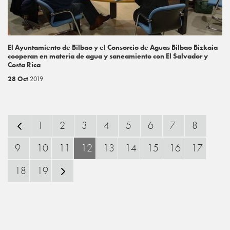
El Ayuntamiento de Bilbao y el Consorcio de Aguas Bilbao Bizkaia
cooperan en materia de agua y saneamiento con El Salvador y
Costa Rica
28 Oct
2019
1
2
3
4
5
6
7
8
9
10
11
12
13
14
15
16
17
18
19