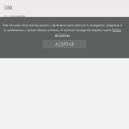
CUBA
EL SALVADOR
Este sitio web utiliza cookies propias y de terceros para optimizar tu navegación, adaptarse a
GUATEMALA
tus preferencias y realizar labores analíticas. Al continuar navegando aceptas nuestra
Política
de Cookies.
NICARAGUA
ACEPTAR
SAHARA OCCIDENTAL
EUROPA
HONDURAS
ESTADO DE FINANCIACION
FORMAS DE GESTIÓN Y CRITERIOS
PRIORIDADES GEOGRÁFICAS
SAHARA
OBJETIVOS