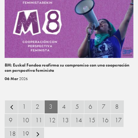
8M: Euskal Fondoa reafirma su compromiso con una cooperación
con perspectiva feminista
06 Mar
2026
1
2
3
4
5
6
7
8
9
10
11
12
13
14
15
16
17
18
19