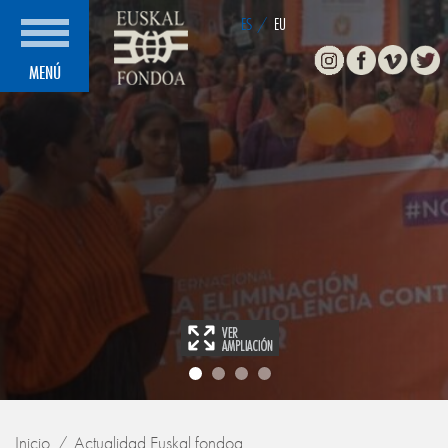
ES
/
EU
Instagram
Facebook
Vimeo
Twitte
MENÚ
Inicio
Actualidad Euskal fondoa