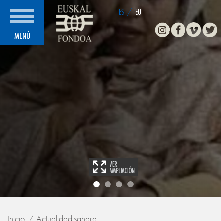
ES
/
EU
Instagram
Facebook
Vimeo
Twitte
MENÚ
Inicio
Actualidad sahara