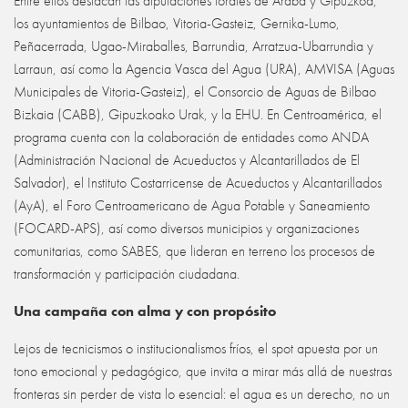
Entre ellos destacan las diputaciones forales de Araba y Gipuzkoa,
los ayuntamientos de Bilbao, Vitoria-Gasteiz, Gernika-Lumo,
Peñacerrada, Ugao-Miraballes, Barrundia, Arratzua-Ubarrundia y
Larraun, así como la Agencia Vasca del Agua (URA), AMVISA (Aguas
Municipales de Vitoria-Gasteiz), el Consorcio de Aguas de Bilbao
Bizkaia (CABB), Gipuzkoako Urak, y la EHU. En Centroamérica, el
programa cuenta con la colaboración de entidades como ANDA
(Administración Nacional de Acueductos y Alcantarillados de El
Salvador), el Instituto Costarricense de Acueductos y Alcantarillados
(AyA), el Foro Centroamericano de Agua Potable y Saneamiento
(FOCARD-APS), así como diversos municipios y organizaciones
comunitarias, como SABES, que lideran en terreno los procesos de
transformación y participación ciudadana.
Una campaña con alma y con propósito
Lejos de tecnicismos o institucionalismos fríos, el spot apuesta por un
tono emocional y pedagógico, que invita a mirar más allá de nuestras
fronteras sin perder de vista lo esencial: el agua es un derecho, no un