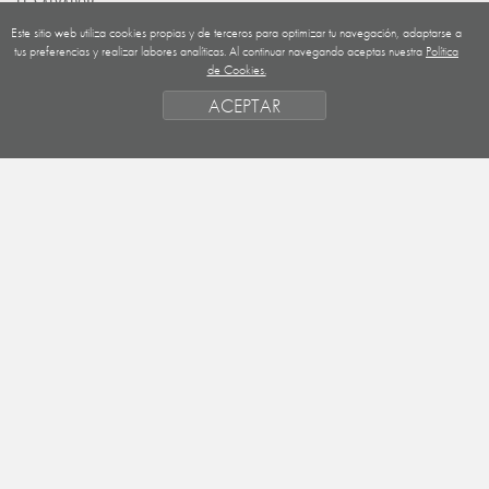
EL SALVADOR
Este sitio web utiliza cookies propias y de terceros para optimizar tu navegación, adaptarse a
GUATEMALA
tus preferencias y realizar labores analíticas. Al continuar navegando aceptas nuestra
Política
de Cookies.
NICARAGUA
ACEPTAR
SAHARA OCCIDENTAL
EUROPA
HONDURAS
ESTADO DE FINANCIACION
FORMAS DE GESTIÓN Y CRITERIOS
PRIORIDADES GEOGRÁFICAS
SAHARA
OBJETIVOS
ACTIVIDADES