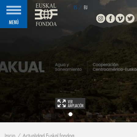
ES
/
EU
Instagram
Facebook
Vimeo
Twitte
MENÚ
Inicio
Actualidad Euskal fondoa