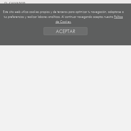
EL SALVADOR
Este sitio web utiliza cookies propias y de terceros para optimizar tu navegación, adaptarse a
GUATEMALA
tus preferencias y realizar labores analíticas. Al continuar navegando aceptas nuestra
Política
de Cookies.
NICARAGUA
ACEPTAR
SAHARA OCCIDENTAL
EUROPA
HONDURAS
ESTADO DE FINANCIACION
FORMAS DE GESTIÓN Y CRITERIOS
PRIORIDADES GEOGRÁFICAS
SAHARA
OBJETIVOS
ACTIVIDADES