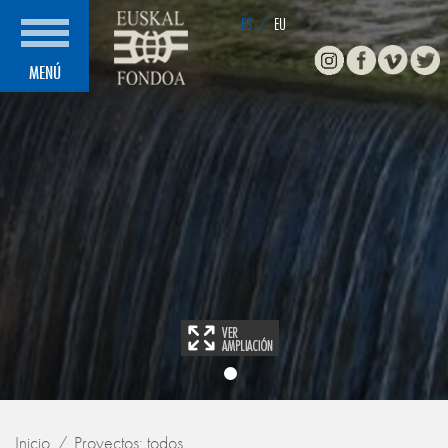
ES
/
EU
Instagram
Facebook
Vimeo
Twitte
MENÚ
Inicio
Proyectos: todos