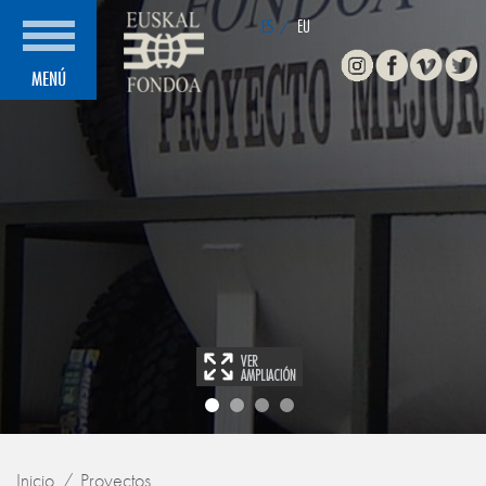
ES
/
EU
Instagram
Facebook
Vimeo
Twitte
MENÚ
Inicio
Proyectos