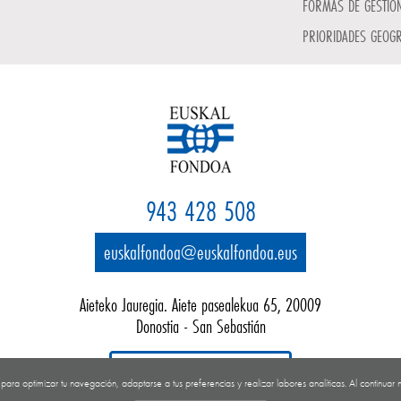
FORMAS DE GESTIÓN
PRIORIDADES GEOGR
943 428 508
euskalfondoa@euskalfondoa.eus
Aieteko Jauregia. Aiete pasealekua 65, 20009
Donostia - San Sebastián
Google map
s para optimizar tu navegación, adaptarse a tus preferencias y realizar labores analíticas. Al continu