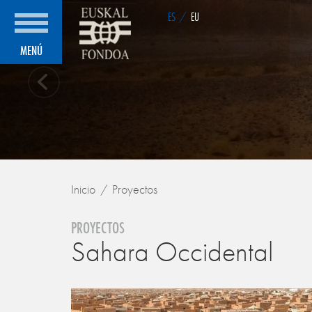
ES
/
EU
MENÚ
Inicio
Proyectos
PROYECTOS
Sahara Occidental