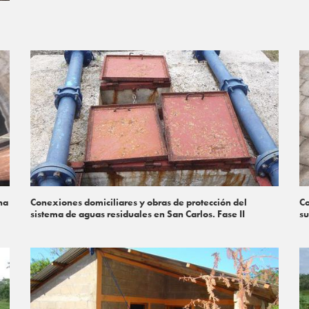
na
Conexiones domiciliares y obras de protección del
Co
sistema de aguas residuales en San Carlos. Fase II
su