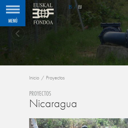
ES
/
EU
MENÚ
Inicio
Proyectos
PROYECTOS
Nicaragua