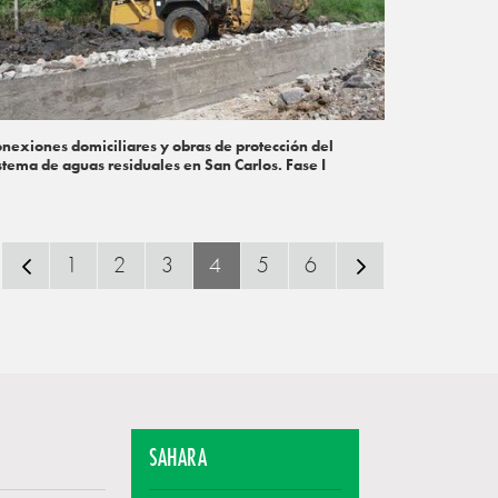
nexiones domiciliares y obras de protección del
stema de aguas residuales en San Carlos. Fase I
1
2
3
4
5
6
SAHARA