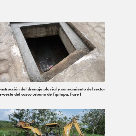
nstrucción del drenaje pluvial y saneamiento del sector
r-oeste del casco urbano de Tipitapa. Fase I