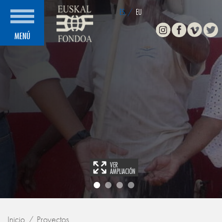
ES
/
EU
Instagram
Facebook
Vimeo
Twitte
MENÚ
Inicio
Proyectos