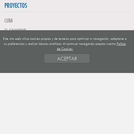
PROYECTOS
CUBA
EL SALVADOR
Este sitio web utiliza cookies propias y de terceros para optimizar tu navegación, adaptarse a
GUATEMALA
tus preferencias y realizar labores analíticas. Al continuar navegando aceptas nuestra
Política
de Cookies.
NICARAGUA
ACEPTAR
SAHARA OCCIDENTAL
EUROPA
HONDURAS
ESTADO DE FINANCIACION
FORMAS DE GESTIÓN Y CRITERIOS
PRIORIDADES GEOGRÁFICAS
SAHARA