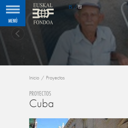
ES
/
EU
MENÚ
Inicio
Proyectos
PROYECTOS
Cuba