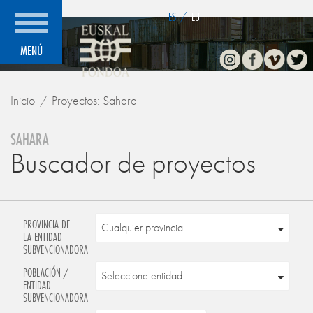
">
ES
/
EU
Instagram
Facebook
Vimeo
Twitte
MENÚ
Inicio
Proyectos: Sahara
SAHARA
Buscador de proyectos
PROVINCIA DE
LA ENTIDAD
SUBVENCIONADORA
POBLACIÓN /
ENTIDAD
SUBVENCIONADORA