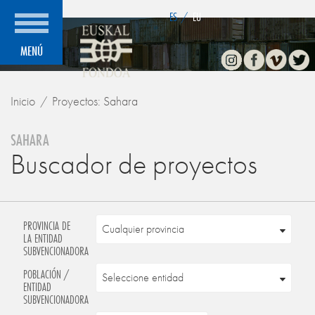
">
ES
/
EU
Instagram
Facebook
Vimeo
Twitte
MENÚ
Inicio
Proyectos: Sahara
SAHARA
Buscador de proyectos
PROVINCIA DE
LA ENTIDAD
SUBVENCIONADORA
POBLACIÓN /
ENTIDAD
SUBVENCIONADORA