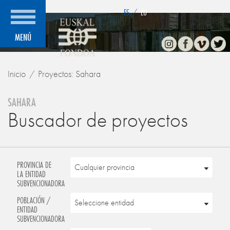
">
ES
/
EU
Instagram
Facebook
Vimeo
Twitte
MENÚ
Inicio
Proyectos: Sahara
SAHARA
Buscador de proyectos
PROVINCIA DE
LA ENTIDAD
SUBVENCIONADORA
POBLACIÓN /
ENTIDAD
SUBVENCIONADORA