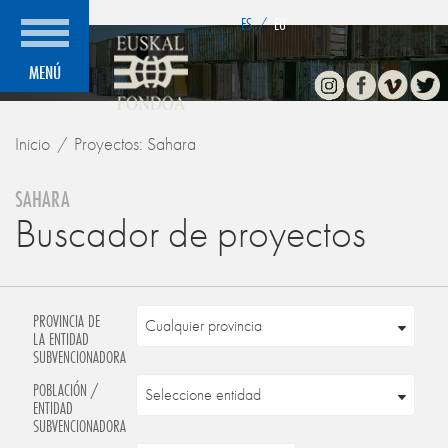
">
ES
/
EU
Instagram
Facebook
Vimeo
Twitte
MENÚ
Inicio
Proyectos: Sahara
SAHARA
Buscador de proyectos
PROVINCIA DE
LA ENTIDAD
SUBVENCIONADORA
POBLACIÓN /
ENTIDAD
SUBVENCIONADORA