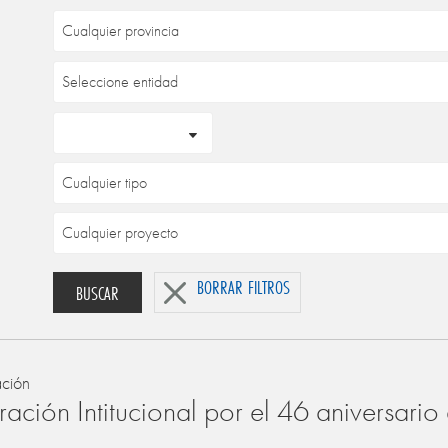
BORRAR FILTROS
BUSCAR
ación
ación Intitucional por el 46 aniversari