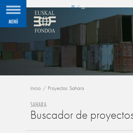
">
ES
/
EU
MENÚ
Inicio
Proyectos: Sahara
SAHARA
Buscador de proyecto