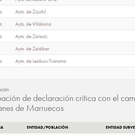
a
Ayto. de Zizurkil
a
Ayto. de Villabona
a
Ayto. de Zarautz
Ayto. de Zaldibar
a
Ayto. de Leaburu-Txarama
ación
ación de declaración crítica con el camb
lanes de Marruecos
IA
ENTIDAD/POBLACIÓN
ENTIDAD SUBV