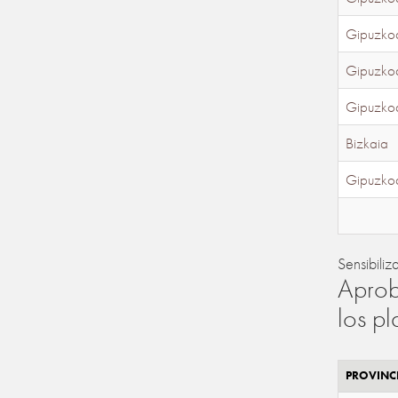
Gipuzko
Gipuzko
Gipuzko
Bizkaia
Gipuzko
Sensibiliz
Aprob
los p
PROVINC