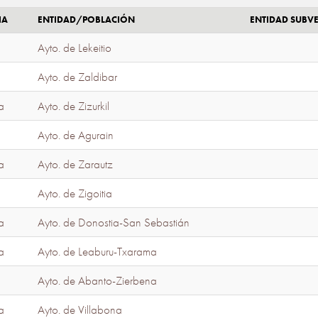
IA
ENTIDAD/POBLACIÓN
ENTIDAD SUBV
Ayto. de Lekeitio
Ayto. de Zaldibar
a
Ayto. de Zizurkil
Ayto. de Agurain
a
Ayto. de Zarautz
Ayto. de Zigoitia
a
Ayto. de Donostia-San Sebastián
a
Ayto. de Leaburu-Txarama
Ayto. de Abanto-Zierbena
a
Ayto. de Villabona