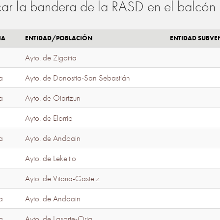
ar la bandera de la RASD en el balcón 
IA
ENTIDAD/POBLACIÓN
ENTIDAD SUBV
Ayto. de Zigoitia
a
Ayto. de Donostia-San Sebastián
a
Ayto. de Oiartzun
Ayto. de Elorrio
a
Ayto. de Andoain
Ayto. de Lekeitio
Ayto. de Vitoria-Gasteiz
a
Ayto. de Andoain
a
Ayto. de Lasarte-Oria