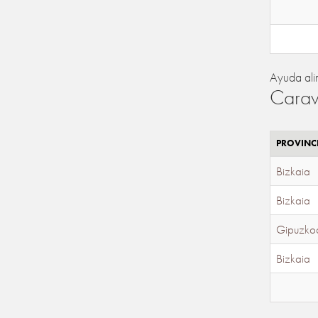
Ayuda ali
Carav
PROVINC
Bizkaia
Bizkaia
Gipuzko
Bizkaia