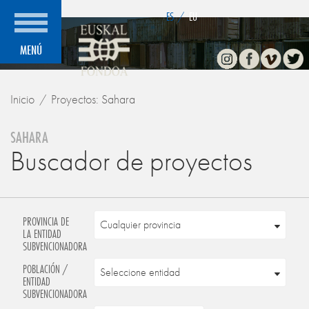
">
ES
/
EU
Instagram
Facebook
Vimeo
Twitte
MENÚ
Inicio
Proyectos: Sahara
SAHARA
Buscador de proyectos
PROVINCIA DE
LA ENTIDAD
SUBVENCIONADORA
POBLACIÓN /
ENTIDAD
SUBVENCIONADORA