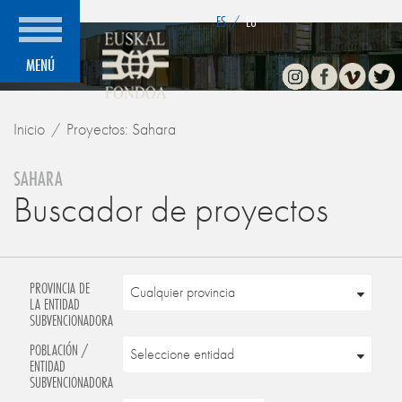
">
ES
/
EU
Instagram
Facebook
Vimeo
Twitte
MENÚ
Inicio
Proyectos: Sahara
SAHARA
Buscador de proyectos
PROVINCIA DE
LA ENTIDAD
SUBVENCIONADORA
POBLACIÓN /
ENTIDAD
SUBVENCIONADORA