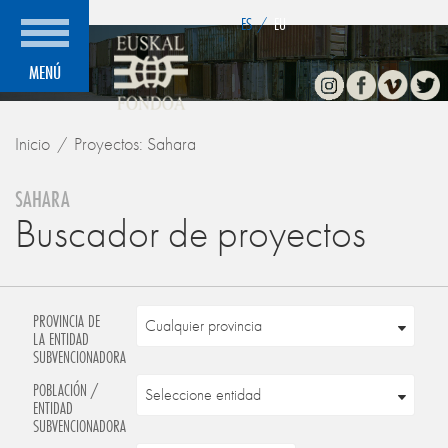
">
ES
/
EU
Instagram
Facebook
Vimeo
Twitte
MENÚ
Inicio
Proyectos: Sahara
SAHARA
Buscador de proyectos
PROVINCIA DE
LA ENTIDAD
SUBVENCIONADORA
POBLACIÓN /
ENTIDAD
SUBVENCIONADORA