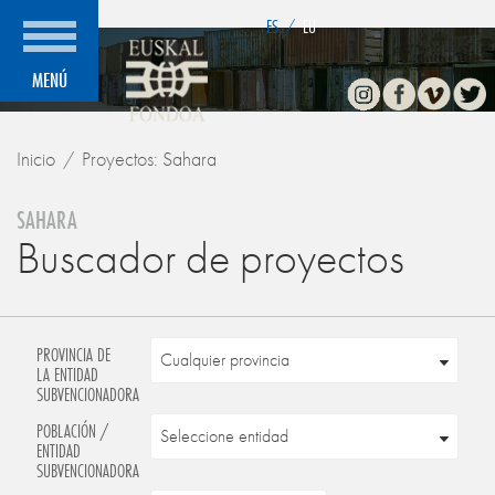
">
ES
/
EU
Instagram
Facebook
Vimeo
Twitte
MENÚ
Inicio
Proyectos: Sahara
SAHARA
Buscador de proyectos
PROVINCIA DE
LA ENTIDAD
SUBVENCIONADORA
POBLACIÓN /
ENTIDAD
SUBVENCIONADORA