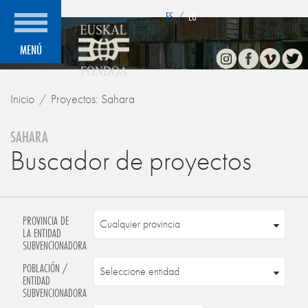
">
ES
/
EU
Instagram
Facebook
Vimeo
Twitte
MENÚ
Inicio
Proyectos: Sahara
SAHARA
Buscador de proyectos
PROVINCIA DE
LA ENTIDAD
SUBVENCIONADORA
POBLACIÓN /
ENTIDAD
SUBVENCIONADORA