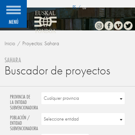
">
ES
/
EU
Instagram
Facebook
Vimeo
Twitte
MENÚ
Inicio
Proyectos: Sahara
SAHARA
Buscador de proyectos
PROVINCIA DE
LA ENTIDAD
SUBVENCIONADORA
POBLACIÓN /
ENTIDAD
SUBVENCIONADORA