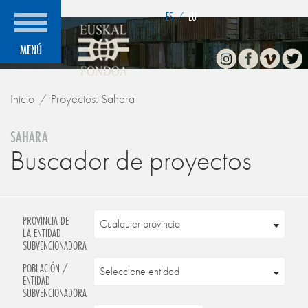
">
ES
/
EU
Instagram
Facebook
Vimeo
Twitte
MENÚ
Inicio
Proyectos: Sahara
SAHARA
Buscador de proyectos
PROVINCIA DE
LA ENTIDAD
SUBVENCIONADORA
POBLACIÓN /
ENTIDAD
SUBVENCIONADORA