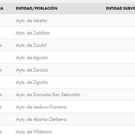
IA
ENTIDAD/POBLACIÓN
ENTIDAD SUBV
Ayto. de Lekeitio
Ayto. de Zaldibar
a
Ayto. de Zizurkil
Ayto. de Agurain
a
Ayto. de Zarautz
Ayto. de Zigoitia
a
Ayto. de Donostia-San Sebastián
a
Ayto. de Leaburu-Txarama
Ayto. de Abanto-Zierbena
a
Ayto. de Villabona