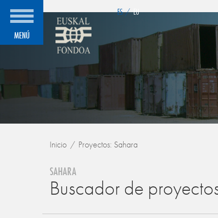
">
ES
/
EU
MENÚ
Inicio
Proyectos: Sahara
SAHARA
Buscador de proyecto