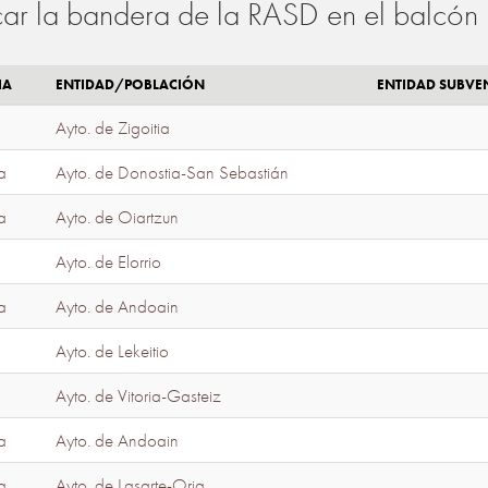
ar la bandera de la RASD en el balcón 
IA
ENTIDAD/POBLACIÓN
ENTIDAD SUBV
Ayto. de Zigoitia
a
Ayto. de Donostia-San Sebastián
a
Ayto. de Oiartzun
Ayto. de Elorrio
a
Ayto. de Andoain
Ayto. de Lekeitio
Ayto. de Vitoria-Gasteiz
a
Ayto. de Andoain
a
Ayto. de Lasarte-Oria