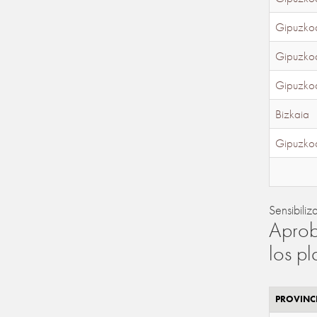
Gipuzko
Gipuzko
Gipuzko
Bizkaia
Gipuzko
Sensibiliz
Aprob
los p
PROVINC