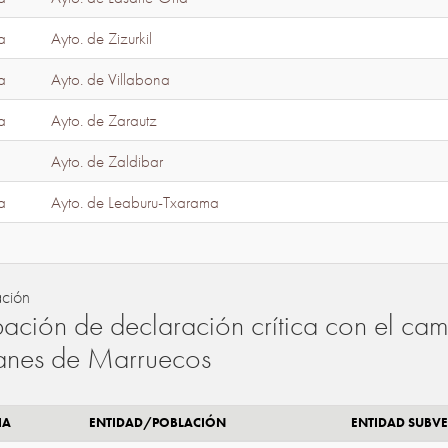
a
Ayto. de Zizurkil
a
Ayto. de Villabona
a
Ayto. de Zarautz
Ayto. de Zaldibar
a
Ayto. de Leaburu-Txarama
ación
ación de declaración crítica con el camb
lanes de Marruecos
IA
ENTIDAD/POBLACIÓN
ENTIDAD SUBV