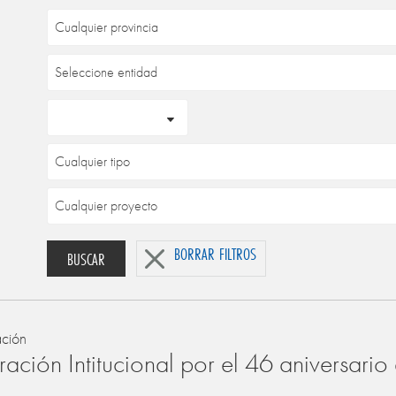
BORRAR FILTROS
BUSCAR
ación
ación Intitucional por el 46 aniversari