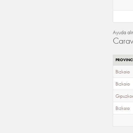
Ayuda ali
Carav
PROVINC
Bizkaia
Bizkaia
Gipuzko
Bizkaia