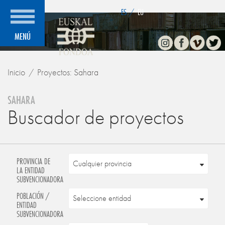
">
ES
/
EU
Instagram
Facebook
Vimeo
Twitte
MENÚ
Inicio
Proyectos: Sahara
SAHARA
Buscador de proyectos
PROVINCIA DE
LA ENTIDAD
SUBVENCIONADORA
POBLACIÓN /
ENTIDAD
SUBVENCIONADORA