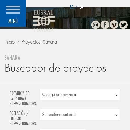
">
ES
/
EU
Instagram
Facebook
Vimeo
Twitte
MENÚ
Inicio
Proyectos: Sahara
SAHARA
Buscador de proyectos
PROVINCIA DE
LA ENTIDAD
SUBVENCIONADORA
POBLACIÓN /
ENTIDAD
SUBVENCIONADORA