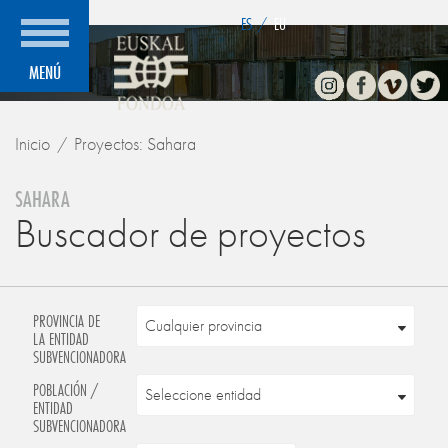
">
ES
/
EU
Instagram
Facebook
Vimeo
Twitte
MENÚ
Inicio
Proyectos: Sahara
SAHARA
Buscador de proyectos
PROVINCIA DE
LA ENTIDAD
SUBVENCIONADORA
POBLACIÓN /
ENTIDAD
SUBVENCIONADORA