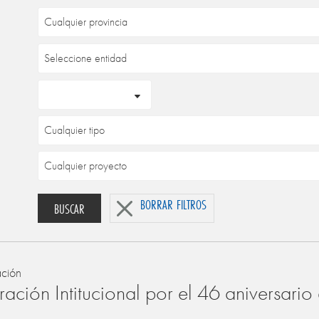
BORRAR FILTROS
BUSCAR
ación
ación Intitucional por el 46 aniversari