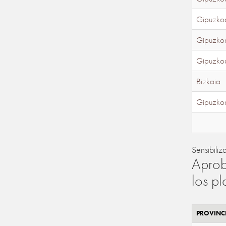
Gipuzko
Gipuzko
Gipuzko
Bizkaia
Gipuzko
Sensibiliz
Aprob
los p
PROVINC