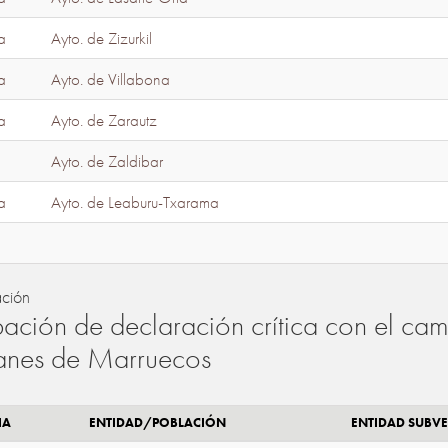
a
Ayto. de Zizurkil
a
Ayto. de Villabona
a
Ayto. de Zarautz
Ayto. de Zaldibar
a
Ayto. de Leaburu-Txarama
ación
ación de declaración crítica con el camb
lanes de Marruecos
IA
ENTIDAD/POBLACIÓN
ENTIDAD SUBV