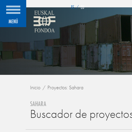
">
ES
/
EU
MENÚ
Inicio
Proyectos: Sahara
SAHARA
Buscador de proyecto