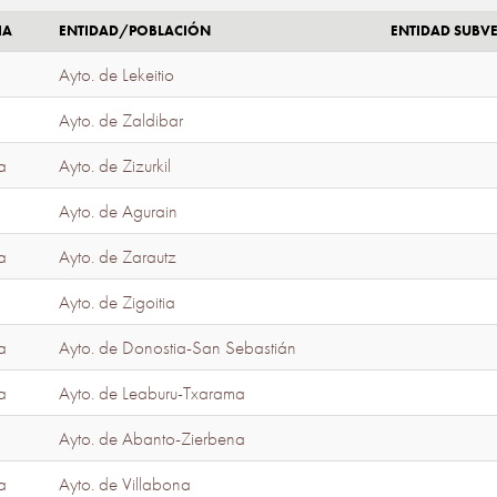
IA
ENTIDAD/POBLACIÓN
ENTIDAD SUBV
Ayto. de Lekeitio
Ayto. de Zaldibar
a
Ayto. de Zizurkil
Ayto. de Agurain
a
Ayto. de Zarautz
Ayto. de Zigoitia
a
Ayto. de Donostia-San Sebastián
a
Ayto. de Leaburu-Txarama
Ayto. de Abanto-Zierbena
a
Ayto. de Villabona