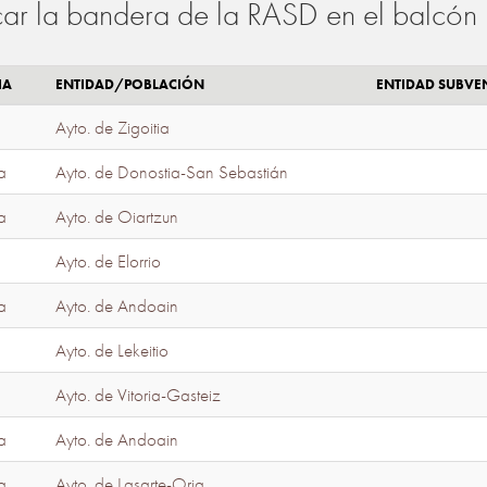
ar la bandera de la RASD en el balcón 
IA
ENTIDAD/POBLACIÓN
ENTIDAD SUBV
Ayto. de Zigoitia
a
Ayto. de Donostia-San Sebastián
a
Ayto. de Oiartzun
Ayto. de Elorrio
a
Ayto. de Andoain
Ayto. de Lekeitio
Ayto. de Vitoria-Gasteiz
a
Ayto. de Andoain
a
Ayto. de Lasarte-Oria