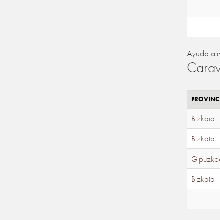
Ayuda ali
Carav
PROVINC
Bizkaia
Bizkaia
Gipuzko
Bizkaia