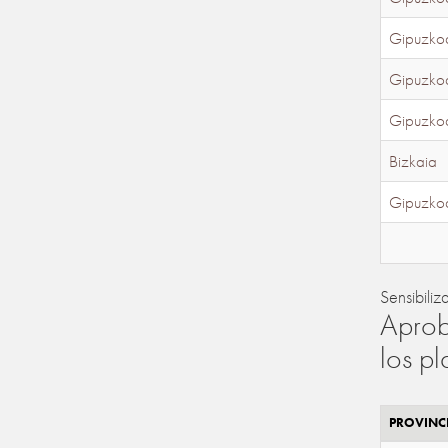
Gipuzko
Gipuzko
Gipuzko
Bizkaia
Gipuzko
Sensibiliz
Aprob
los p
PROVINC