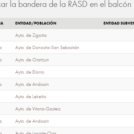
ar la bandera de la RASD en el balcón 
IA
ENTIDAD/POBLACIÓN
ENTIDAD SUBV
Ayto. de Zigoitia
a
Ayto. de Donostia-San Sebastián
a
Ayto. de Oiartzun
Ayto. de Elorrio
a
Ayto. de Andoain
Ayto. de Lekeitio
Ayto. de Vitoria-Gasteiz
a
Ayto. de Andoain
a
Ayto. de Lasarte-Oria