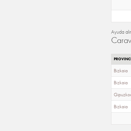
Ayuda ali
Carav
PROVINC
Bizkaia
Bizkaia
Gipuzko
Bizkaia