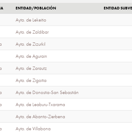
IA
ENTIDAD/POBLACIÓN
ENTIDAD SUBV
Ayto. de Lekeitio
Ayto. de Zaldibar
a
Ayto. de Zizurkil
Ayto. de Agurain
a
Ayto. de Zarautz
Ayto. de Zigoitia
a
Ayto. de Donostia-San Sebastián
a
Ayto. de Leaburu-Txarama
Ayto. de Abanto-Zierbena
a
Ayto. de Villabona