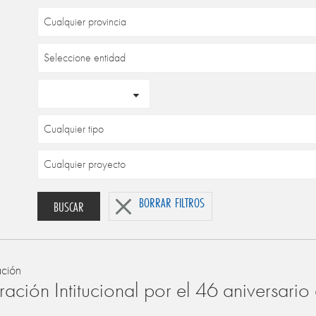
BORRAR FILTROS
BUSCAR
ación
ación Intitucional por el 46 aniversari