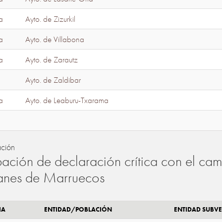
a
Ayto. de Zizurkil
a
Ayto. de Villabona
a
Ayto. de Zarautz
Ayto. de Zaldibar
a
Ayto. de Leaburu-Txarama
ación
ación de declaración crítica con el camb
lanes de Marruecos
IA
ENTIDAD/POBLACIÓN
ENTIDAD SUBV