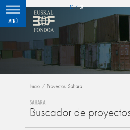
">
ES
/
EU
MENÚ
Inicio
Proyectos: Sahara
SAHARA
Buscador de proyecto