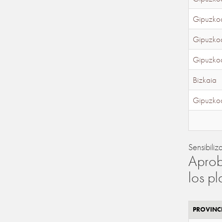
Gipuzko
Gipuzko
Gipuzko
Bizkaia
Gipuzko
Sensibiliz
Aprob
los p
PROVINC