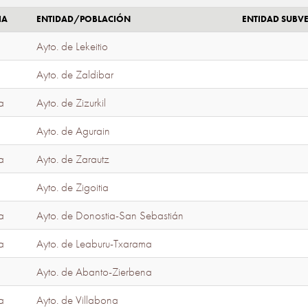
IA
ENTIDAD/POBLACIÓN
ENTIDAD SUBV
Ayto. de Lekeitio
Ayto. de Zaldibar
a
Ayto. de Zizurkil
Ayto. de Agurain
a
Ayto. de Zarautz
Ayto. de Zigoitia
a
Ayto. de Donostia-San Sebastián
a
Ayto. de Leaburu-Txarama
Ayto. de Abanto-Zierbena
a
Ayto. de Villabona