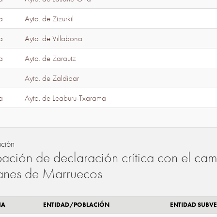
a
Ayto. de Zizurkil
a
Ayto. de Villabona
a
Ayto. de Zarautz
Ayto. de Zaldibar
a
Ayto. de Leaburu-Txarama
ación
ación de declaración crítica con el camb
lanes de Marruecos
IA
ENTIDAD/POBLACIÓN
ENTIDAD SUBV