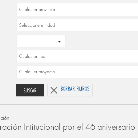
BORRAR FILTROS
BUSCAR
ación
ación Intitucional por el 46 aniversari