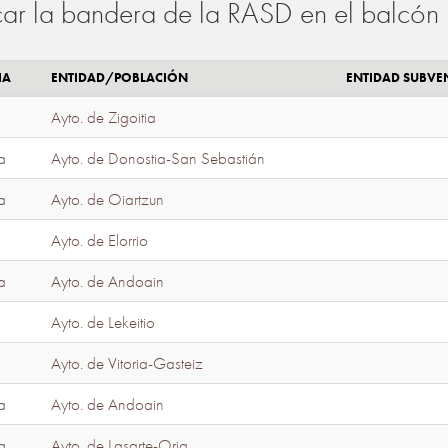
ar la bandera de la RASD en el balcón 
IA
ENTIDAD/POBLACIÓN
ENTIDAD SUBV
Ayto. de Zigoitia
a
Ayto. de Donostia-San Sebastián
a
Ayto. de Oiartzun
Ayto. de Elorrio
a
Ayto. de Andoain
Ayto. de Lekeitio
Ayto. de Vitoria-Gasteiz
a
Ayto. de Andoain
a
Ayto. de Lasarte-Oria