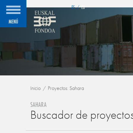
">
ES
/
EU
MENÚ
Inicio
Proyectos: Sahara
SAHARA
Buscador de proyecto