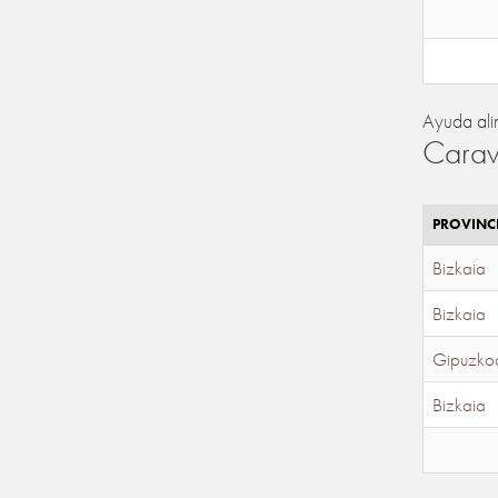
Ayuda ali
Carav
PROVINC
Bizkaia
Bizkaia
Gipuzko
Bizkaia