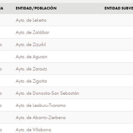
IA
ENTIDAD/POBLACIÓN
ENTIDAD SUBV
Ayto. de Lekeitio
Ayto. de Zaldibar
a
Ayto. de Zizurkil
Ayto. de Agurain
a
Ayto. de Zarautz
Ayto. de Zigoitia
a
Ayto. de Donostia-San Sebastián
a
Ayto. de Leaburu-Txarama
Ayto. de Abanto-Zierbena
a
Ayto. de Villabona