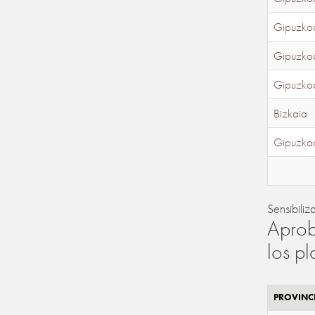
Gipuzko
Gipuzko
Gipuzko
Bizkaia
Gipuzko
Sensibiliz
Aprob
los p
PROVINC