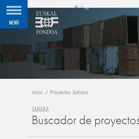
">
ES
/
EU
MENÚ
Inicio
Proyectos: Sahara
SAHARA
Buscador de proyecto