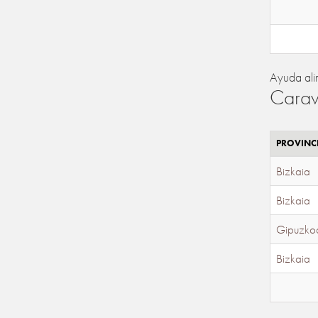
Ayuda ali
Carav
PROVINC
Bizkaia
Bizkaia
Gipuzko
Bizkaia