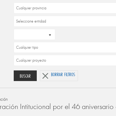
BORRAR FILTROS
BUSCAR
ación
ación Intitucional por el 46 aniversari