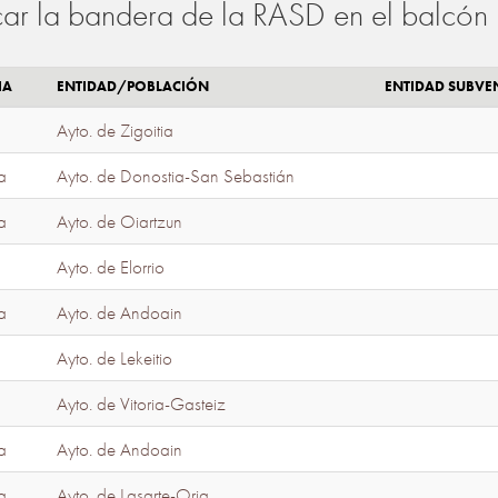
ar la bandera de la RASD en el balcón 
IA
ENTIDAD/POBLACIÓN
ENTIDAD SUBV
Ayto. de Zigoitia
a
Ayto. de Donostia-San Sebastián
a
Ayto. de Oiartzun
Ayto. de Elorrio
a
Ayto. de Andoain
Ayto. de Lekeitio
Ayto. de Vitoria-Gasteiz
a
Ayto. de Andoain
a
Ayto. de Lasarte-Oria