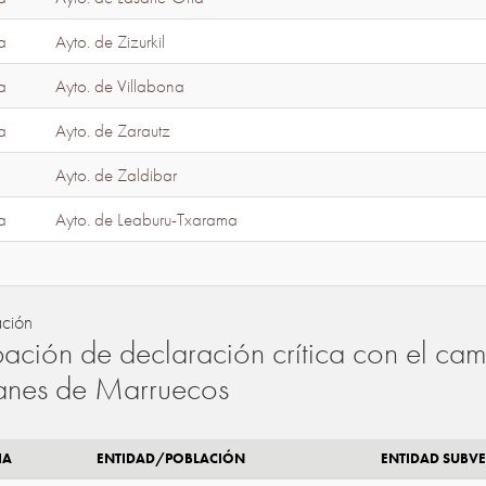
a
Ayto. de Zizurkil
a
Ayto. de Villabona
a
Ayto. de Zarautz
Ayto. de Zaldibar
a
Ayto. de Leaburu-Txarama
ación
ación de declaración crítica con el camb
lanes de Marruecos
IA
ENTIDAD/POBLACIÓN
ENTIDAD SUBV