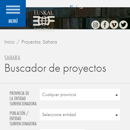
">
ES
/
EU
Instagram
Facebook
Vimeo
Twitte
MENÚ
Inicio
Proyectos: Sahara
SAHARA
Buscador de proyectos
PROVINCIA DE
LA ENTIDAD
SUBVENCIONADORA
POBLACIÓN /
ENTIDAD
SUBVENCIONADORA