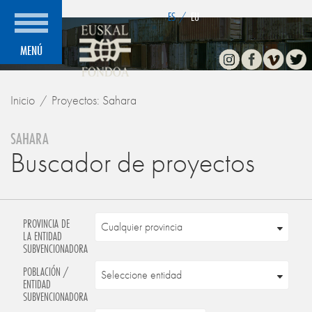
">
ES
/
EU
Instagram
Facebook
Vimeo
Twitte
MENÚ
Inicio
Proyectos: Sahara
SAHARA
Buscador de proyectos
PROVINCIA DE
LA ENTIDAD
SUBVENCIONADORA
POBLACIÓN /
ENTIDAD
SUBVENCIONADORA