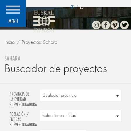
">
ES
/
EU
Instagram
Facebook
Vimeo
Twitte
MENÚ
Inicio
Proyectos: Sahara
SAHARA
Buscador de proyectos
PROVINCIA DE
LA ENTIDAD
SUBVENCIONADORA
POBLACIÓN /
ENTIDAD
SUBVENCIONADORA