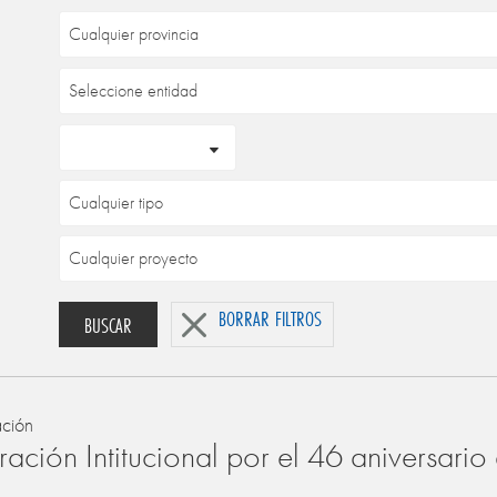
BORRAR FILTROS
BUSCAR
ación
ación Intitucional por el 46 aniversari