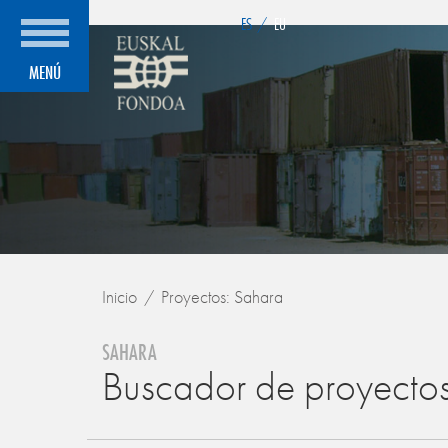
">
ES
/
EU
MENÚ
Inicio
Proyectos: Sahara
SAHARA
Buscador de proyecto