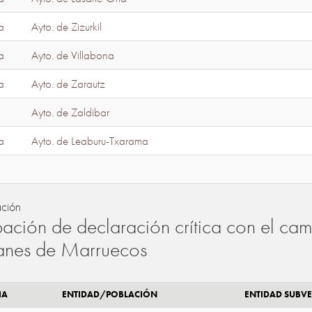
a
Ayto. de Zizurkil
a
Ayto. de Villabona
a
Ayto. de Zarautz
Ayto. de Zaldibar
a
Ayto. de Leaburu-Txarama
ación
ación de declaración crítica con el camb
lanes de Marruecos
IA
ENTIDAD/POBLACIÓN
ENTIDAD SUBV