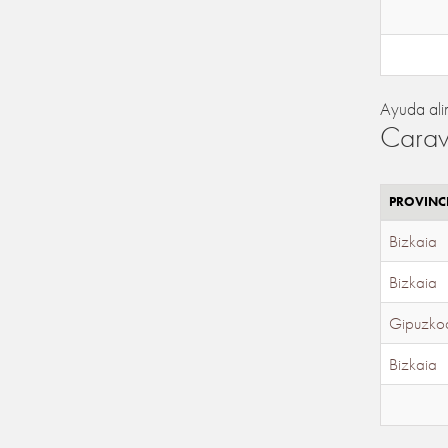
Ayuda ali
Carav
PROVINC
Bizkaia
Bizkaia
Gipuzko
Bizkaia