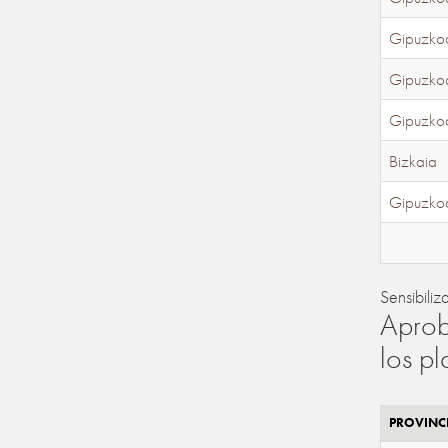
Gipuzko
Gipuzko
Gipuzko
Bizkaia
Gipuzko
Sensibiliz
Aprob
los p
PROVINC