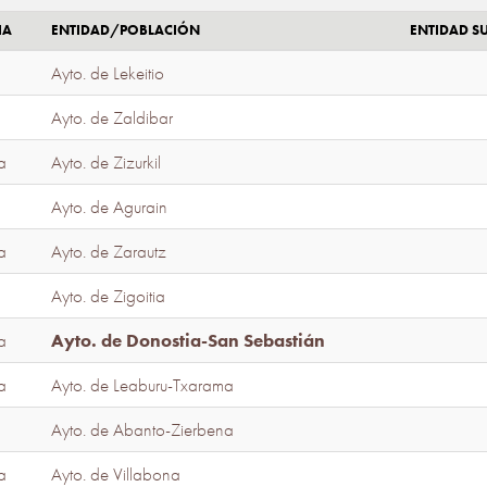
IA
ENTIDAD/POBLACIÓN
ENTIDAD 
Ayto. de Lekeitio
Ayto. de Zaldibar
a
Ayto. de Zizurkil
Ayto. de Agurain
a
Ayto. de Zarautz
Ayto. de Zigoitia
a
Ayto. de Donostia-San Sebastián
a
Ayto. de Leaburu-Txarama
Ayto. de Abanto-Zierbena
a
Ayto. de Villabona