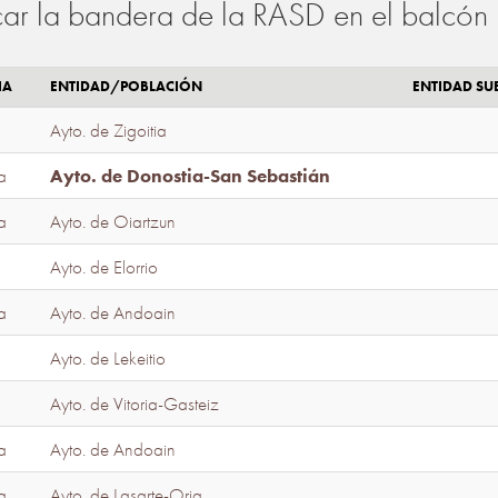
ar la bandera de la RASD en el balcón 
IA
ENTIDAD/POBLACIÓN
ENTIDAD S
Ayto. de Zigoitia
a
Ayto. de Donostia-San Sebastián
a
Ayto. de Oiartzun
Ayto. de Elorrio
a
Ayto. de Andoain
Ayto. de Lekeitio
Ayto. de Vitoria-Gasteiz
a
Ayto. de Andoain
a
Ayto. de Lasarte-Oria