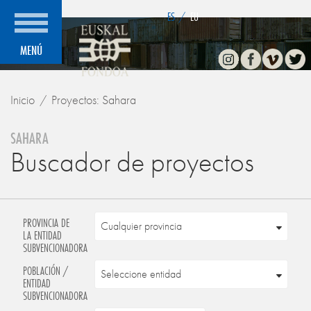
">
ES
/
EU
Instagram
Facebook
Vimeo
Twitte
MENÚ
Inicio
Proyectos: Sahara
SAHARA
Buscador de proyectos
PROVINCIA DE
LA ENTIDAD
SUBVENCIONADORA
POBLACIÓN /
ENTIDAD
SUBVENCIONADORA